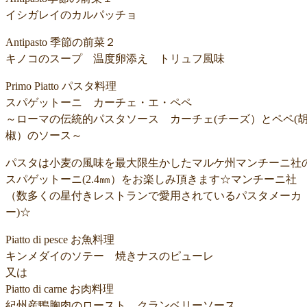
イシガレイのカルパッチョ
Antipasto 季節の前菜２
キノコのスープ 温度卵添え トリュフ風味
Primo Piatto パスタ料理
スパゲットーニ カーチェ・エ・ペペ
～ローマの伝統的パスタソース カーチェ(チーズ）とペペ(
椒）のソース～
パスタは小麦の風味を最大限生かしたマルケ州マンチーニ社
スパゲットーニ(2.4㎜）をお楽しみ頂きます☆マンチーニ社
（数多くの星付きレストランで愛用されているパスタメーカ
ー)☆
Piatto di pesce お魚料理
キンメダイのソテー 焼きナスのピューレ
又は
Piatto di carne お肉料理
紀州産鴨胸肉のロースト クランベリーソース