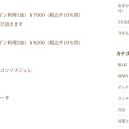
おまか
月》
ン料理1皿）￥7000（税込サ10％別）
2月お
び頂きます
今年も
ン料理2皿）￥8200（税込サ10％別）
カテ
BLOG
コンソメジュレ
NEWS
ディナ
ータ
ランチ
共存
対策と