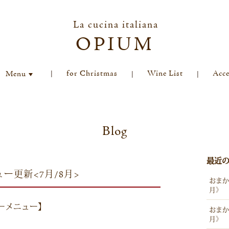
La cucina italiana
OPIUM
for Christmas
Wine List
Acce
Menu
Blog
最近
ー更新<7月/8月>
おまか
月》
ーメニュー】
おまか
月》