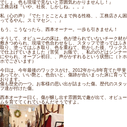
でしょ。色も現場で見ないと雰囲気わかりませんし！』
工務店様『いや、社長、しかしね。。。』
私（心の声）『でた！とことんまで拘る性格、、工務店さん困
ってるやん。スミマセン、、』
もう、こうなったら、西本オーナー。一歩も引きません！
そうして、オピュームの床は、色が塗られていないチーク材が
敷きつめられ、現場で色合わせをし、スタッフで塗ってはふき
取り、塗ってはふき取り、色を重ねて、乾かした後、ワックス
で仕上げていきました（苦笑 お蔭で、、私ののどはシンナー
にやられ、オープン初日、、声がかすれるという状態に（トホ
ホでございます）
今日は、今年最後のワックスがけ。2012年から8年育てた甲斐
あってか、いい艶と、色合いと、傷跡が合いまった床に育って
おります。
傷も歴史の一つ。お客様の思い出が詰まった傷。歴代のスタッ
フ達が付けた傷。
西本オーナー曰く。傷が醸し出す雰囲気で趣が出て、オピュー
ムを育ててくれているんだそうですよ。