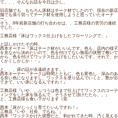
て、、、そんなお話を今日は少し。
旧店舗でも、もちろん床材はチーク材でしたので、現在の新店
舗でも張り切ってチーク材を使用しようと思っていたオーナ
ー。
そう、8年前新店舗の打ち合わせは、、工務店様の苦労の連続
でした、、、
工務店様『床はワックス仕上げをしたフローリングで、』
と話しかけたその時。
西本オーナー『床はチーク材がいいんです。色も、店内の様子
を見ながら決めたいので、色を付けてない無垢の状態で敷いて
から、色を付けてワックス仕上げをしたいんです。それで、か
くかくしかじか・・』
と、、、床の話が永遠続きます。。
西本オーナー『チークは時間とともに、色も変色し、深みのあ
る良い色になりますし、ワックスを塗り込んでいくと、艶が出
てきて、いい床になるんですわ！』
工務店様『いや、、ふつうは色まで仕上げてワックスのコーテ
ィングをした床を張るんで、そうさせて頂けたたら。。』
と、工務店様も食い下がります（笑
西本『床がじっくり育てたいんですわ！』
工務店『いや、社長、でもね。』
西本『ワックスかけた状態だと、剥がれてきた時、汚く見える