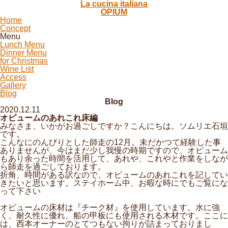
La cucina italiana
OPIUM
Home
Concept
Menu
Lunch Menu
Dinner Menu
for Christmas
Wine List
Access
Gallery
Blog
Blog
2020.12.11
オピュームのあれこれ床編
みなさま、いかがお過ごしですか？こんにちは。ソムリエ石垣
です。
こんなにのんびりとした師走の12月。未だかつて経験した事
ありませんが、今はまだ少し我慢の時期ですので、オピューム
もあり余った時間を活用して、あれや、これやと作業をしなが
ら師走を過ごしております。
折角、時間がある訳なので、オピュームのあれこれを記してい
きたいと思います。ステイホーム中、お暇な時にでもご覧にな
って下さい
オピュームの床材は『チーク材』を使用しています。水に強
く、耐久性に優れ、船の甲板にも使用される木材です。ここに
は、西本オーナーのとてつもない拘りが詰まっておりまし