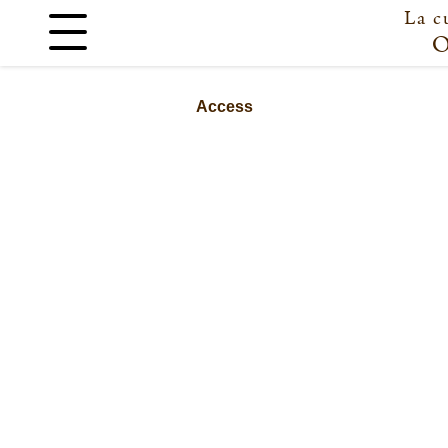
La c
Access