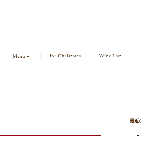
for Christmas
Wine List
Menu
最近