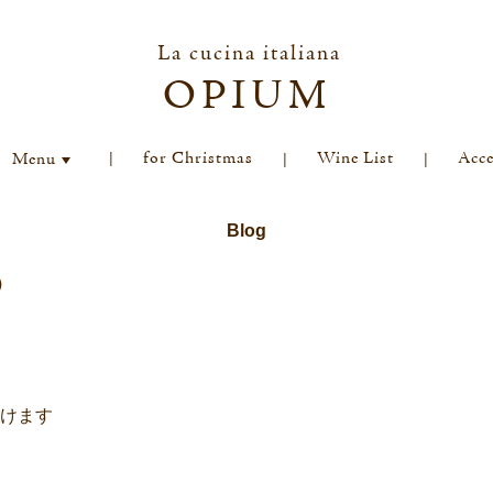
La cucina italiana
OPIUM
for Christmas
Wine List
Acce
Menu
Blog
）
けます