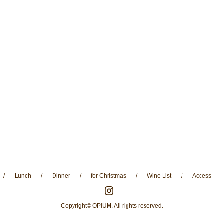
/
Lunch
/
Dinner
/
for Christmas
/
Wine List
/
Access
Copyright© OPIUM. All rights reserved.