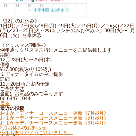
《12月のお休み》
1日(月)／2日(火)／8日(月)／9日(火)／15日(月) ／16(火)／22日
(月)／23～25日(火～木)☆ランチのみお休み☆／30日(火)〜1月
6日（火）冬季休暇
《クリスマス期間中》
例年通りクリスマス特別メニューをご提供致します
期間
12月23日(火)〜25日(木)
価格
¥17,000(税込/サ10%別)
※ディナータイムのみご提供
詳細
11月20日頃ご案内予定
ご予約方法
当面はお電話のみで承ります
06-6447-1044
戻る
最近の投稿
おまかせディナーコースメニュー更新《7月/8月》
おまかせディナーコースメニュー更新《5月/6月》
おまかせディナーコースメニュー更新《3月/4月》
2月お休みのお知らせ
今年もありがとうございました。